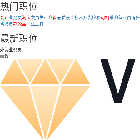
热门职位
会计
业务员
淘宝
文员
生产
仓管
品质
设计
技术
开发
检验
司机
采购
营业员
销售
驾驶员
办公室
门业
工具
最新职位
外贸业务员
面议